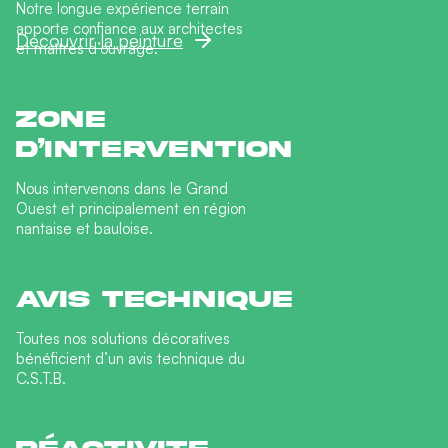
Notre longue expérience terrain
apporte confiance aux architectes
Découvrir la peinture
et maîtres d’ouvrage.
Zone
d’intervention
Nous intervenons dans le Grand
Ouest et principalement en région
nantaise et bauloise.
Avis technique
Toutes nos solutions décoratives
bénéficient d’un avis technique du
C.S.T.B.