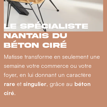
Le spécialiste
Nantais du
béton ciré
Matisse transforme en seulement une
semaine votre commerce ou votre
foyer, en lui donnant un caractère
rare
et
singulier
, grâce au
béton
ciré
.